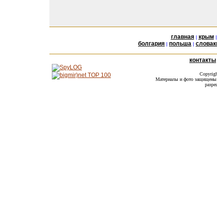
главная
крым
|
болгария
польша
словак
|
|
контакты
Copyrig
Материалы и фото защищены а
разре