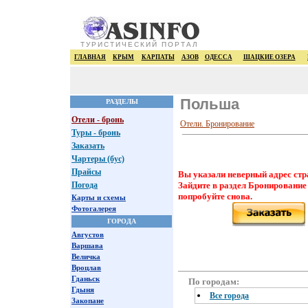
ТУРИСТИЧЕСКИЙ ПОРТАЛ
ГЛАВНАЯ
КРЫМ
КАРПАТЫ
АЗОВ
ОДЕССА
ШАЦКИЕ ОЗЕРА
Польша
РАЗДЕЛЫ
Отели - бронь
Отели. Бронирование
Туры - бронь
Заказать
Чартеры (бус)
Прайсы
Вы указали неверный адрес стр
Погода
Зайдите в раздел Бронирование
попробуйте снова.
Карты и схемы
Фотогалерея
ГОРОДА
Августов
Варшава
Величка
Вроцлав
Гданьск
По городам:
Гдыня
Все города
Закопане