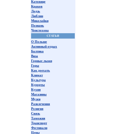
Катовице
Краков
Лодзь
Люблин
Миколайки
Познань
Ченстохова
СТАТЬИ
О Польше
Активный отдых
Балтика
Виза
Горные лыжи
Горы
Как доехать
Климат
Культура
Курорты
Кухня
Магазины
Музеи
Развлечения
Религия
Связь
Таможня
Транспорт
Фестивали
Цены