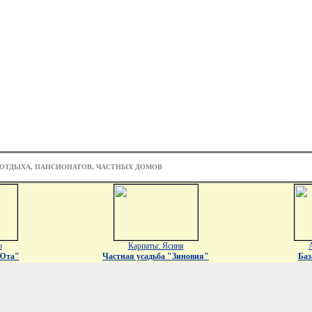
 ОТДЫХА, ПАНСИОНАТОВ, ЧАСТНЫХ ДОМОВ
р
Карпаты: Ясиня
"Юта"
Частная усадьба "Зиновия"
Баз