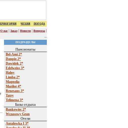
ЕРНОГОРИЯ
ЧЕХИЯ
ПОГОДА
|
|
|
|
|
О нас
Заказ
Новости
Вопросы
...
ПОДРАЗДЕЛЫ
Пансионаты
Bel-Ami 2*
Danpio 2*
Dawidek 2*
Edelweiss 3*
Halny
Limba 2*
Magnolia
Marilor 4*
Renesans 3*
p
Tatry
Telimena 3*
Базы отдыха
Bankowieс 2*
Wczasowy Gran
Отели
Antalowka I 3*