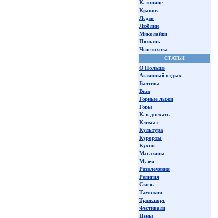
Катовице
Краков
Лодзь
Люблин
Миколайки
Познань
Ченстохова
СТАТЬИ
О Польше
Активный отдых
Балтика
Виза
Горные лыжи
Горы
Как доехать
Климат
Культура
Курорты
Кухня
Магазины
Музеи
Развлечения
Религия
Связь
Таможня
Транспорт
Фестивали
Цены