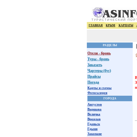
ТУРИСТИЧЕСКИЙ ПОР
ГЛАВНАЯ
КРЫМ
КАРПАТЫ
РАЗДЕЛЫ
Отели - бронь
Туры - бронь
Заказать
Чартеры (бус)
Прайсы
В
Погода
З
п
Карты и схемы
Фотогалерея
ГОРОДА
Августов
Варшава
Величка
Вроцлав
Гданьск
Гдыня
Закопане