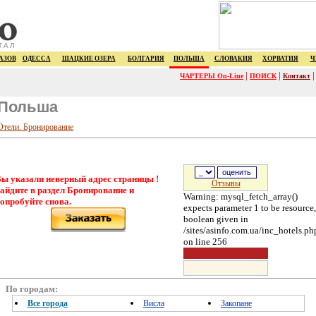
ТАЛ
АЗОВ
ОДЕССА
ШАЦКИЕ ОЗЕРА
БОЛГАРИЯ
ПОЛЬША
СЛОВАКИЯ
ХОРВАТИЯ
Ч
|
|
ЧАРТЕРЫ On-Line
ПОИСК
Контакт
Польша
Отели. Бронирование
ы указали неверный адрес страницы !
Отзывы
айдите в раздел Бронирование и
Warning: mysql_fetch_array()
опробуйте снова.
expects parameter 1 to be resource,
boolean given in
/sites/asinfo.com.ua/inc_hotels.ph
on line 256
По городам:
Все города
Висла
Закопане