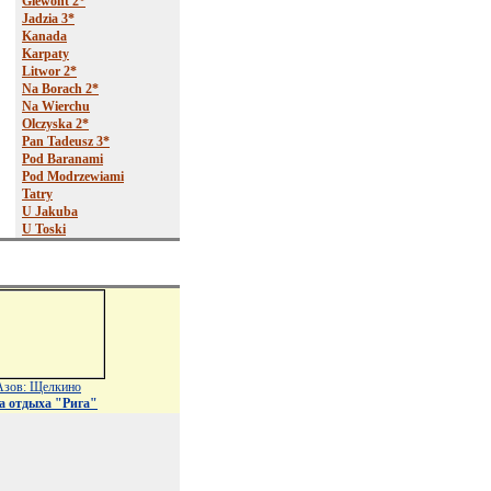
Giewont 2*
Jadzia 3*
Kanada
Karpaty
Litwor 2*
Na Borach 2*
Na Wierchu
Olczyska 2*
Pan Tadeusz 3*
Pod Baranami
Pod Modrzewiami
Tatry
U Jakuba
U Toski
Азов: Щелкино
а отдыха "Рига"