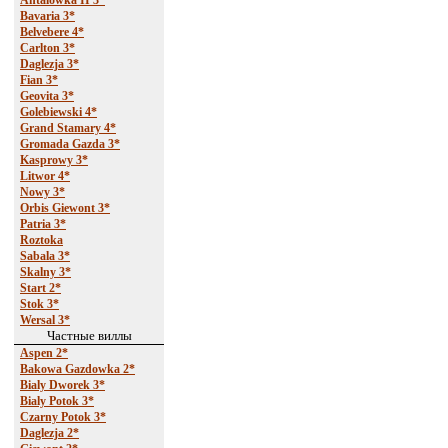
Antalowka II 3*
Bavaria 3*
Belvebere 4*
Carlton 3*
Daglezja 3*
Fian 3*
Geovita 3*
Golebiewski 4*
Grand Stamary 4*
Gromada Gazda 3*
Kasprowy 3*
Litwor 4*
Nowy 3*
Orbis Giewont 3*
Patria 3*
Roztoka
Sabala 3*
Skalny 3*
Start 2*
Stok 3*
Wersal 3*
Частные виллы
Aspen 2*
Bakowa Gazdowka 2*
Bialy Dworek 3*
Bialy Potok 3*
Czarny Potok 3*
Daglezja 2*