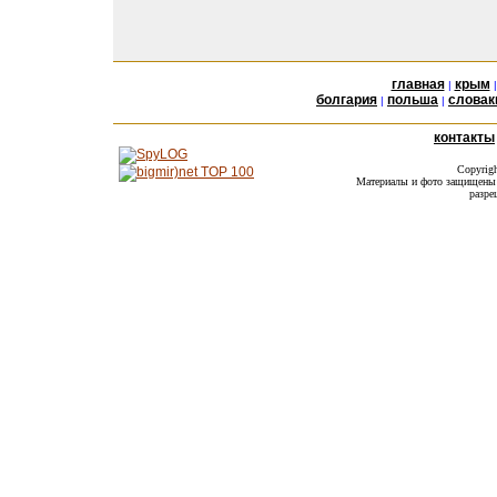
главная
крым
|
болгария
польша
словак
|
|
контакты
Copyrig
Материалы и фото защищены а
разре