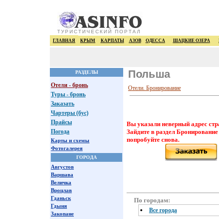
ТУРИСТИЧЕСКИЙ ПОРТАЛ
ГЛАВНАЯ
КРЫМ
КАРПАТЫ
АЗОВ
ОДЕССА
ШАЦКИЕ ОЗЕРА
Польша
РАЗДЕЛЫ
Отели - бронь
Отели. Бронирование
Туры - бронь
Заказать
Чартеры (бус)
Прайсы
Вы указали неверный адрес стр
Погода
Зайдите в раздел Бронирование
попробуйте снова.
Карты и схемы
Фотогалерея
ГОРОДА
Августов
Варшава
Величка
Вроцлав
Гданьск
По городам:
Гдыня
Все города
Закопане