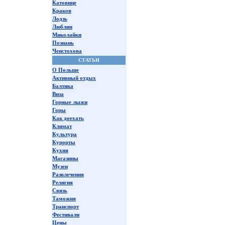
Катовице
Краков
Лодзь
Люблин
Миколайки
Познань
Ченстохова
СТАТЬИ
О Польше
Активный отдых
Балтика
Виза
Горные лыжи
Горы
Как доехать
Климат
Культура
Курорты
Кухня
Магазины
Музеи
Развлечения
Религия
Связь
Таможня
Транспорт
Фестивали
Цены