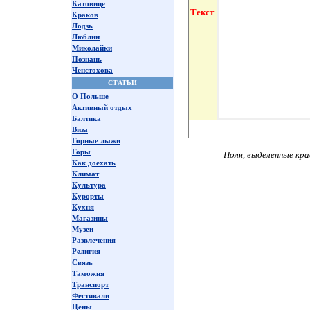
Катовице
Текст
Краков
Лодзь
Люблин
Миколайки
Познань
Ченстохова
СТАТЬИ
О Польше
Активный отдых
Балтика
Виза
Горные лыжи
Горы
Поля, выделенные кра
Как доехать
Климат
Культура
Курорты
Кухня
Магазины
Музеи
Развлечения
Религия
Связь
Таможня
Транспорт
Фестивали
Цены