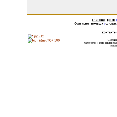
главная
крым
|
болгария
польша
словак
|
|
контакты
Copyrig
Материалы и фото защищены а
разре