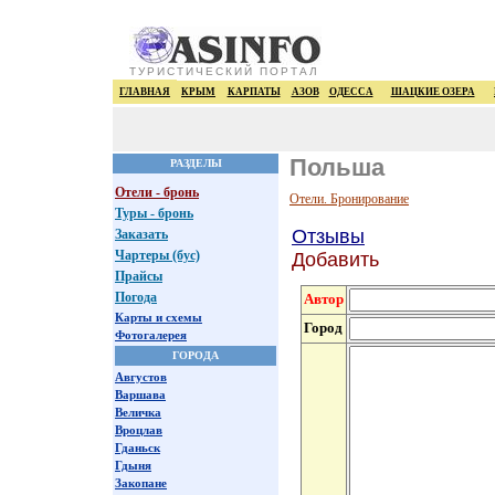
ТУРИСТИЧЕСКИЙ ПОРТАЛ
ГЛАВНАЯ
КРЫМ
КАРПАТЫ
АЗОВ
ОДЕССА
ШАЦКИЕ ОЗЕРА
Польша
РАЗДЕЛЫ
Отели - бронь
Отели. Бронирование
Туры - бронь
Отзывы
Заказать
Чартеры (бус)
Добавить
Прайсы
Погода
Автор
Карты и схемы
Город
Фотогалерея
ГОРОДА
Августов
Варшава
Величка
Вроцлав
Гданьск
Гдыня
Закопане