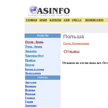
ТУРИСТИЧЕСКИЙ ПОРТАЛ
ГЛАВНАЯ
КРЫМ
КАРПАТЫ
АЗОВ
ОДЕССА
ШАЦКИЕ ОЗЕРА
Польша
РАЗДЕЛЫ
Отели - бронь
Отели. Бронирование
Туры - бронь
Отзывы
Заказать
Чартеры (бус)
Прайсы
Отзывов по отелю пока нет. Ост
Погода
Карты и схемы
Фотогалерея
ГОРОДА
Августов
Варшава
Величка
Вроцлав
Гданьск
Гдыня
Закопане