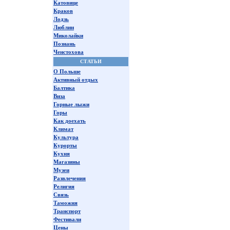
Катовице
Краков
Лодзь
Люблин
Миколайки
Познань
Ченстохова
СТАТЬИ
О Польше
Активный отдых
Балтика
Виза
Горные лыжи
Горы
Как доехать
Климат
Культура
Курорты
Кухня
Магазины
Музеи
Развлечения
Религия
Связь
Таможня
Транспорт
Фестивали
Цены