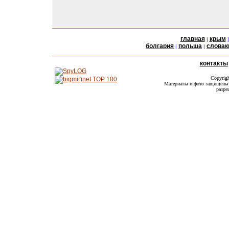
главная
крым
|
болгария
польша
словак
|
|
контакты
Copyrig
Материалы и фото защищены а
разре