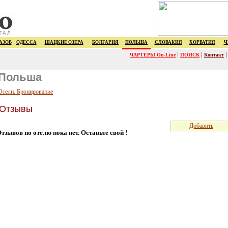
ТАЛ
АЗОВ
ОДЕССА
ШАЦКИЕ ОЗЕРА
БОЛГАРИЯ
ПОЛЬША
СЛОВАКИЯ
ХОРВАТИЯ
Ч
|
|
ЧАРТЕРЫ On-Line
ПОИСК
Контакт
Польша
Отели. Бронирование
Отзывы
Добавить
тзывов по отелю пока нет. Оставьте свой !