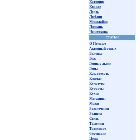
Катовице
Краков
Лодзь
Люблин
Миколайки
Познань
Ченстохова
СТАТЬИ
О Польше
Активный отдых
Балтика
Виза
Горные лыжи
Горы
Как доехать
Климат
Культура
Курорты
Кухня
Магазины
Музеи
Развлечения
Религия
Связь
Таможня
Транспорт
Фестивали
Цены