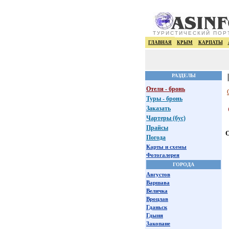
ТУРИСТИЧЕСКИЙ ПОР
ГЛАВНАЯ
КРЫМ
КАРПАТЫ
РАЗДЕЛЫ
Отели - бронь
Туры - бронь
Заказать
Чартеры (бус)
Прайсы
О
Погода
Карты и схемы
Фотогалерея
ГОРОДА
Августов
Варшава
Величка
Вроцлав
Гданьск
Гдыня
Закопане