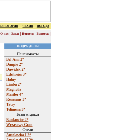
ЕРНОГОРИЯ
ЧЕХИЯ
ПОГОДА
|
|
|
|
|
О нас
Заказ
Новости
Вопросы
...
ПОДРАЗДЕЛЫ
Пансионаты
Bel-Ami 2*
Danpio 2*
Dawidek 2*
Edelweiss 3*
Halny
Limba 2*
Magnolia
Marilor 4*
Renesans 3*
Tatry
Telimena 3*
Базы отдыха
Bankowieс 2*
Wczasowy Gran
Отели
Antalowka I 3*