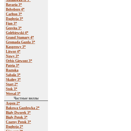
Antalowka II 3*
Bavaria 3*
Belvebere 4*
Carlton 3*
Daglezja 3*
Fian 3*
Geovita 3*
Golebiewski 4*
Grand Stamary 4*
Gromada Gazda 3*
Kasprowy 3*
Litwor 4*
Nowy 3*
Orbis Giewont 3*
Patria 3*
Roztoka
Sabala 3*
Skalny 3*
Start 2*
Stok 3*
Wersal 3*
Частные виллы
Aspen 2*
Bakowa Gazdowka 2*
Bialy Dworek 3*
Bialy Potok 3*
Czarny Potok 3*
Daglezja 2*