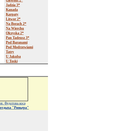
Giewont 2*
Jadzia 3*
Kanada
Karpaty
Litwor 2*
Na Borach 2*
Na Wierchu
Olczyska 2*
Pan Tadeusz 3*
Pod Baranami
Pod Modrzewiami
Tatry
U Jakuba
U Toski
в: Федотова коса
 отдыха "Ривьера"