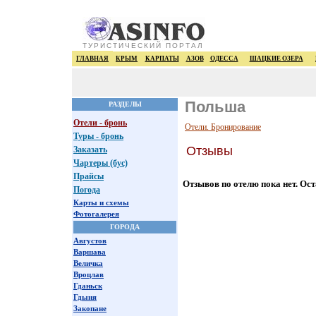
ТУРИСТИЧЕСКИЙ ПОРТАЛ
ГЛАВНАЯ
КРЫМ
КАРПАТЫ
АЗОВ
ОДЕССА
ШАЦКИЕ ОЗЕРА
Польша
РАЗДЕЛЫ
Отели - бронь
Отели. Бронирование
Туры - бронь
Отзывы
Заказать
Чартеры (бус)
Прайсы
Отзывов по отелю пока нет. Ост
Погода
Карты и схемы
Фотогалерея
ГОРОДА
Августов
Варшава
Величка
Вроцлав
Гданьск
Гдыня
Закопане