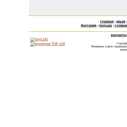
главная
крым
|
болгария
польша
словак
|
|
контакты
Copyrig
Материалы и фото защищены а
разре