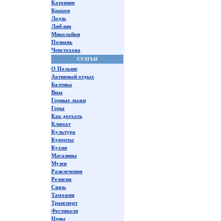
Катовице
Краков
Лодзь
Люблин
Миколайки
Познань
Ченстохова
СТАТЬИ
О Польше
Активный отдых
Балтика
Виза
Горные лыжи
Горы
Как доехать
Климат
Культура
Курорты
Кухня
Магазины
Музеи
Развлечения
Религия
Связь
Таможня
Транспорт
Фестивали
Цены