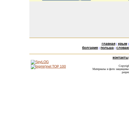
главная
крым
|
болгария
польша
словак
|
|
контакты
Copyrig
Материалы и фото защищены а
разре