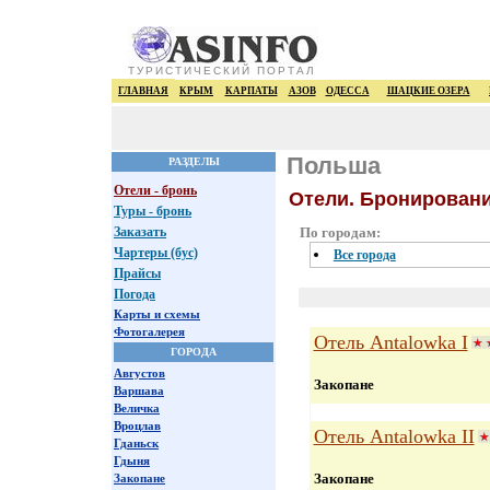
ТУРИСТИЧЕСКИЙ ПОРТАЛ
ГЛАВНАЯ
КРЫМ
КАРПАТЫ
АЗОВ
ОДЕССА
ШАЦКИЕ ОЗЕРА
Польша
РАЗДЕЛЫ
Отели - бронь
Отели. Бронирован
Туры - бронь
Заказать
По городам:
Чартеры (бус)
Все города
Прайсы
Погода
Карты и схемы
Фотогалерея
Отель Antalowka I
ГОРОДА
Августов
Закопане
Варшава
Величка
Вроцлав
Отель Antalowka II
Гданьск
Гдыня
Закопане
Закопане