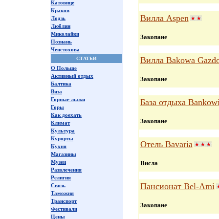
Катовице
Краков
Вилла Aspen
Лодзь
Люблин
Миколайки
Закопане
Познань
Ченстохова
Вилла Bakowa Gazd
СТАТЬИ
О Польше
Активный отдых
Закопане
Балтика
Виза
Горные лыжи
База отдыха Bankow
Горы
Как доехать
Закопане
Климат
Культура
Курорты
Отель Bavaria
Кухня
Магазины
Музеи
Висла
Развлечения
Религия
Пансионат Bel-Ami
Связь
Таможня
Транспорт
Закопане
Фестивали
Цены