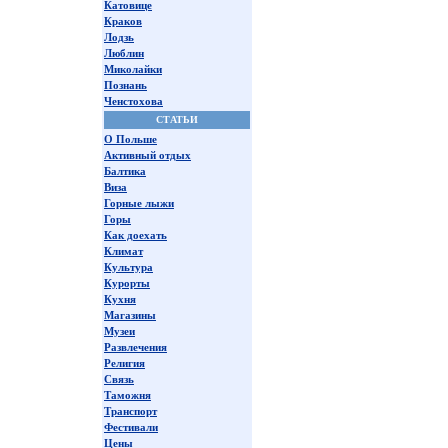
Катовице
Краков
Лодзь
Люблин
Миколайки
Познань
Ченстохова
СТАТЬИ
О Польше
Активный отдых
Балтика
Виза
Горные лыжи
Горы
Как доехать
Климат
Культура
Курорты
Кухня
Магазины
Музеи
Развлечения
Религия
Связь
Таможня
Транспорт
Фестивали
Цены