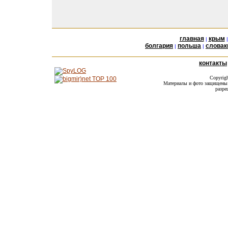
главная
крым
|
болгария
польша
словак
|
|
контакты
Copyrig
Материалы и фото защищены а
разре