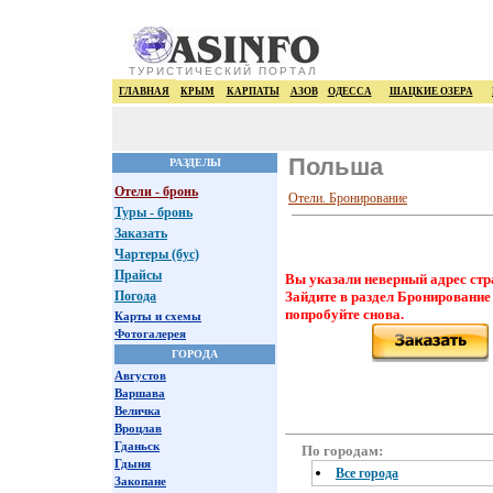
ТУРИСТИЧЕСКИЙ ПОРТАЛ
ГЛАВНАЯ
КРЫМ
КАРПАТЫ
АЗОВ
ОДЕССА
ШАЦКИЕ ОЗЕРА
Польша
РАЗДЕЛЫ
Отели - бронь
Отели. Бронирование
Туры - бронь
Заказать
Чартеры (бус)
Прайсы
Вы указали неверный адрес стр
Погода
Зайдите в раздел Бронирование
попробуйте снова.
Карты и схемы
Фотогалерея
ГОРОДА
Августов
Варшава
Величка
Вроцлав
Гданьск
По городам:
Гдыня
Все города
Закопане