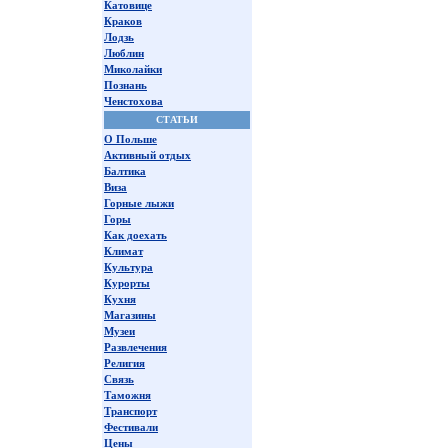
Катовице
Краков
Лодзь
Люблин
Миколайки
Познань
Ченстохова
СТАТЬИ
О Польше
Активный отдых
Балтика
Виза
Горные лыжи
Горы
Как доехать
Климат
Культура
Курорты
Кухня
Магазины
Музеи
Развлечения
Религия
Связь
Таможня
Транспорт
Фестивали
Цены