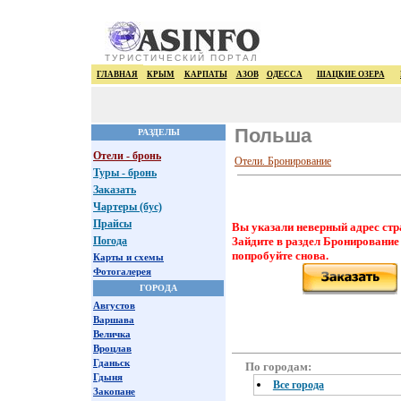
ТУРИСТИЧЕСКИЙ ПОРТАЛ
ГЛАВНАЯ
КРЫМ
КАРПАТЫ
АЗОВ
ОДЕССА
ШАЦКИЕ ОЗЕРА
Польша
РАЗДЕЛЫ
Отели - бронь
Отели. Бронирование
Туры - бронь
Заказать
Чартеры (бус)
Прайсы
Вы указали неверный адрес стр
Погода
Зайдите в раздел Бронирование
попробуйте снова.
Карты и схемы
Фотогалерея
ГОРОДА
Августов
Варшава
Величка
Вроцлав
Гданьск
По городам:
Гдыня
Все города
Закопане