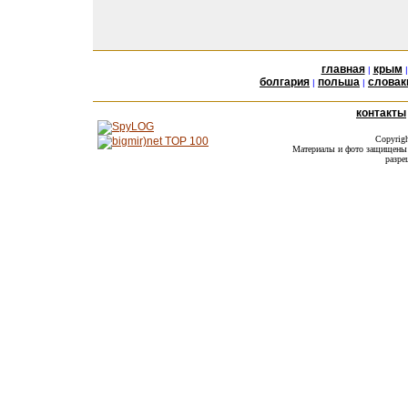
главная
крым
|
болгария
польша
словак
|
|
контакты
Copyrig
Материалы и фото защищены а
разре