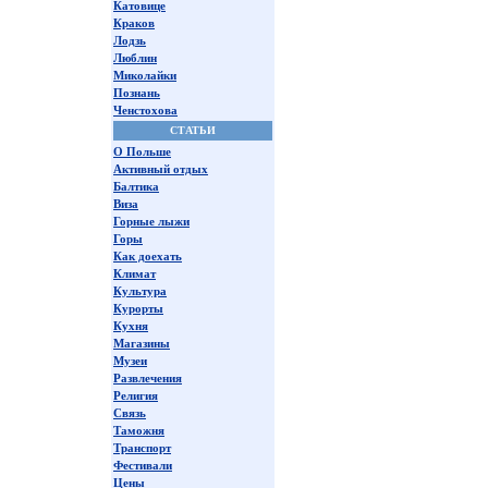
Катовице
Краков
Лодзь
Люблин
Миколайки
Познань
Ченстохова
СТАТЬИ
О Польше
Активный отдых
Балтика
Виза
Горные лыжи
Горы
Как доехать
Климат
Культура
Курорты
Кухня
Магазины
Музеи
Развлечения
Религия
Связь
Таможня
Транспорт
Фестивали
Цены