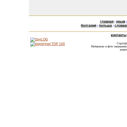
главная
крым
|
болгария
польша
словак
|
|
контакты
Copyrig
Материалы и фото защищены а
разре