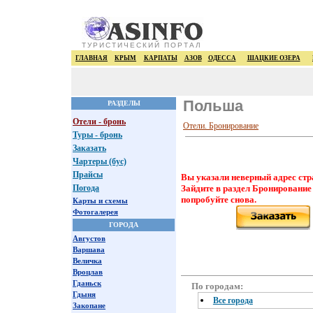
ТУРИСТИЧЕСКИЙ ПОРТАЛ
ГЛАВНАЯ
КРЫМ
КАРПАТЫ
АЗОВ
ОДЕССА
ШАЦКИЕ ОЗЕРА
Польша
РАЗДЕЛЫ
Отели - бронь
Отели. Бронирование
Туры - бронь
Заказать
Чартеры (бус)
Прайсы
Вы указали неверный адрес стр
Погода
Зайдите в раздел Бронирование
попробуйте снова.
Карты и схемы
Фотогалерея
ГОРОДА
Августов
Варшава
Величка
Вроцлав
Гданьск
По городам:
Гдыня
Все города
Закопане