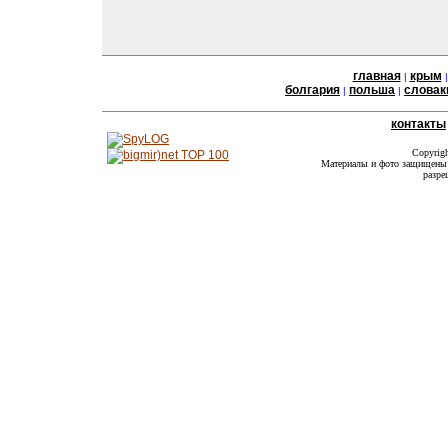
главная
крым
|
болгария
польша
словак
|
|
контакты
Copyrig
Материалы и фото защищены а
разре