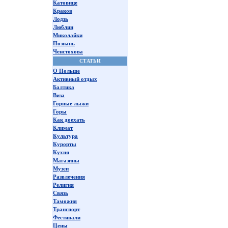
Катовице
Краков
Лодзь
Люблин
Миколайки
Познань
Ченстохова
СТАТЬИ
О Польше
Активный отдых
Балтика
Виза
Горные лыжи
Горы
Как доехать
Климат
Культура
Курорты
Кухня
Магазины
Музеи
Развлечения
Религия
Связь
Таможня
Транспорт
Фестивали
Цены