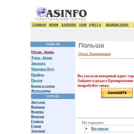
ТУРИСТИЧЕСКИЙ ПОРТАЛ
ГЛАВНАЯ
КРЫМ
КАРПАТЫ
АЗОВ
ОДЕССА
ШАЦКИЕ ОЗЕРА
Польша
РАЗДЕЛЫ
Отели - бронь
Отели. Бронирование
Туры - бронь
Заказать
Чартеры (бус)
Прайсы
Вы указали неверный адрес стр
Погода
Зайдите в раздел Бронирование
попробуйте снова.
Карты и схемы
Фотогалерея
ГОРОДА
Августов
Варшава
Величка
Вроцлав
Гданьск
По городам:
Гдыня
Все города
Закопане