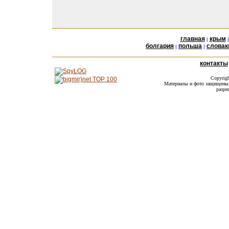
главная
крым
|
болгария
польша
словак
|
|
контакты
Copyrig
Материалы и фото защищены а
разре