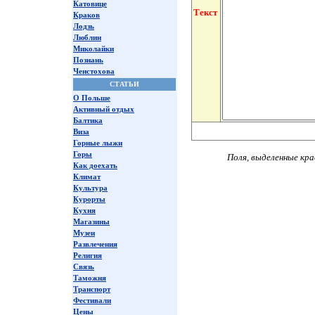
Катовице
Текст
Краков
Лодзь
Люблин
Миколайки
Познань
Ченстохова
СТАТЬИ
О Польше
Активный отдых
Балтика
Виза
Горные лыжи
Горы
Поля, выделенные кра
Как доехать
Климат
Культура
Курорты
Кухня
Магазины
Музеи
Развлечения
Религия
Связь
Таможня
Транспорт
Фестивали
Цены