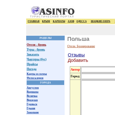
ТУРИСТИЧЕСКИЙ ПОРТАЛ
ГЛАВНАЯ
КРЫМ
КАРПАТЫ
АЗОВ
ОДЕССА
ШАЦКИЕ ОЗЕРА
Польша
РАЗДЕЛЫ
Отели - бронь
Отели. Бронирование
Туры - бронь
Отзывы
Заказать
Чартеры (бус)
Добавить
Прайсы
Погода
Автор
Карты и схемы
Город
Фотогалерея
ГОРОДА
Августов
Варшава
Величка
Вроцлав
Гданьск
Гдыня
Закопане